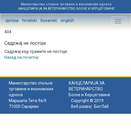
Министарство спољне трговине и економских односа
КАНЦЕЛАРИЈА ЗА ВЕТЕРИНАРСТВО БОСНЕ И ХЕРЦЕГОВИНЕ
српски
hrvatski
bosanski
english
Toggl
naviga
404
Садржај не постоји
Садржај коју тражите не постоји.
Назад на почетну
.
Министарство спољне
КАНЦЕЛАРИЈА ЗА
трговине и економских
ВЕТЕРИНАРСТВО
односа
Босне и Херцеговине
Маршала Тита 9а/II
Copyright © 2019
71000 Сарајево
Веб развој :
БитЛаб