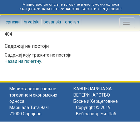
Министарство спољне трговине и економских односа
КАНЦЕЛАРИЈА ЗА ВЕТЕРИНАРСТВО БОСНЕ И ХЕРЦЕГОВИНЕ
српски
hrvatski
bosanski
english
Toggl
naviga
404
Садржај не постоји
Садржај коју тражите не постоји.
Назад на почетну
.
Министарство спољне
КАНЦЕЛАРИЈА ЗА
трговине и економских
ВЕТЕРИНАРСТВО
односа
Босне и Херцеговине
Маршала Тита 9а/II
Copyright © 2019
71000 Сарајево
Веб развој :
БитЛаб