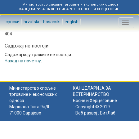
Министарство спољне трговине и економских односа
КАНЦЕЛАРИЈА ЗА ВЕТЕРИНАРСТВО БОСНЕ И ХЕРЦЕГОВИНЕ
српски
hrvatski
bosanski
english
Toggl
naviga
404
Садржај не постоји
Садржај коју тражите не постоји.
Назад на почетну
.
Министарство спољне
КАНЦЕЛАРИЈА ЗА
трговине и економских
ВЕТЕРИНАРСТВО
односа
Босне и Херцеговине
Маршала Тита 9а/II
Copyright © 2019
71000 Сарајево
Веб развој :
БитЛаб