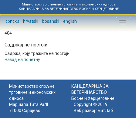
Министарство спољне трговине и економских односа
КАНЦЕЛАРИЈА ЗА ВЕТЕРИНАРСТВО БОСНЕ И ХЕРЦЕГОВИНЕ
српски
hrvatski
bosanski
english
Toggl
naviga
404
Садржај не постоји
Садржај коју тражите не постоји.
Назад на почетну
.
Министарство спољне
КАНЦЕЛАРИЈА ЗА
трговине и економских
ВЕТЕРИНАРСТВО
односа
Босне и Херцеговине
Маршала Тита 9а/II
Copyright © 2019
71000 Сарајево
Веб развој :
БитЛаб