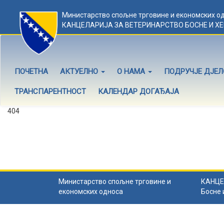
Министарство спољне трговине и економских о
КАНЦЕЛАРИЈА ЗА ВЕТЕРИНАРСТВО БОСНЕ И Х
ПОЧЕТНА
АКТУЕЛНО
О НАМА
ПОДРУЧЈЕ ДЈЕ
ТРАНСПАРЕНТНОСТ
КАЛЕНДАР ДОГАЂАЈА
404
Садржај не постоји
Садржај коју тражите не постоји.
Назад на почетну
.
Министарство спољне трговине и
КАНЦЕ
економских односа
Босне 