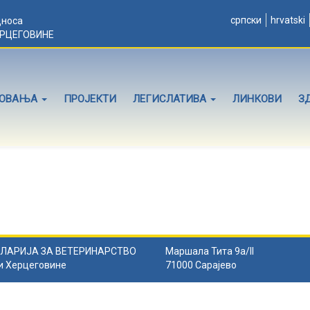
српски
hrvatski
дноса
ЕРЦЕГОВИНЕ
ЛОВАЊА
ПРОЈЕКТИ
ЛЕГИСЛАТИВА
ЛИНКОВИ
З
ЛАРИЈА ЗА ВЕТЕРИНАРСТВО
Маршала Тита 9а/II
и Херцеговине
71000 Сарајево