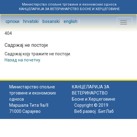
Министарство спољне трговине и економских односа
КАНЦЕЛАРИЈА ЗА ВЕТЕРИНАРСТВО БОСНЕ И ХЕРЦЕГОВИНЕ
српски
hrvatski
bosanski
english
Toggl
naviga
404
Садржај не постоји
Садржај коју тражите не постоји.
Назад на почетну
.
Министарство спољне
КАНЦЕЛАРИЈА ЗА
трговине и економских
ВЕТЕРИНАРСТВО
односа
Босне и Херцеговине
Маршала Тита 9а/II
Copyright © 2019
71000 Сарајево
Веб развој :
БитЛаб