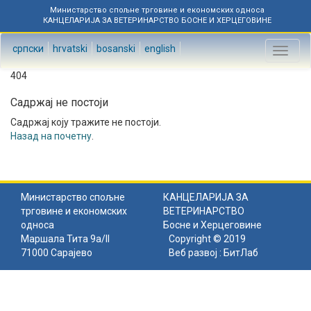
Министарство спољне трговине и економских односа
КАНЦЕЛАРИЈА ЗА ВЕТЕРИНАРСТВО БОСНЕ И ХЕРЦЕГОВИНЕ
српски
hrvatski
bosanski
english
Toggl
naviga
404
Садржај не постоји
Садржај коју тражите не постоји.
Назад на почетну
.
Министарство спољне
КАНЦЕЛАРИЈА ЗА
трговине и економских
ВЕТЕРИНАРСТВО
односа
Босне и Херцеговине
Маршала Тита 9а/II
Copyright © 2019
71000 Сарајево
Веб развој :
БитЛаб