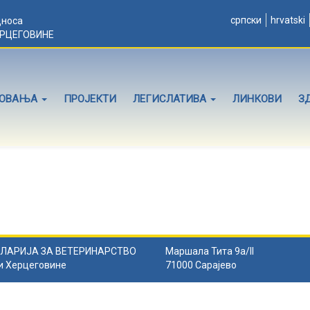
српски
hrvatski
дноса
ЕРЦЕГОВИНЕ
ЛОВАЊА
ПРОЈЕКТИ
ЛЕГИСЛАТИВА
ЛИНКОВИ
З
ЛАРИЈА ЗА ВЕТЕРИНАРСТВО
Маршала Тита 9а/II
и Херцеговине
71000 Сарајево