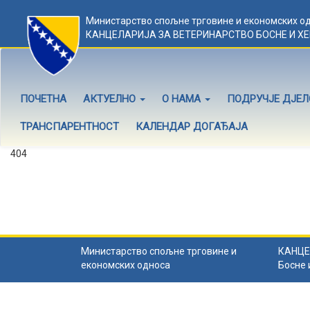
Министарство спољне трговине и економских о
КАНЦЕЛАРИЈА ЗА ВЕТЕРИНАРСТВО БОСНЕ И Х
ПОЧЕТНА
АКТУЕЛНО
О НАМА
ПОДРУЧЈЕ ДЈЕ
ТРАНСПАРЕНТНОСТ
КАЛЕНДАР ДОГАЂАЈА
404
Садржај не постоји
Садржај коју тражите не постоји.
Назад на почетну
.
Министарство спољне трговине и
КАНЦЕ
економских односа
Босне 