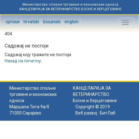
Министарство спољне трговине и економских односа
КАНЦЕЛАРИЈА ЗА ВЕТЕРИНАРСТВО БОСНЕ И ХЕРЦЕГОВИНЕ
српски
hrvatski
bosanski
english
Toggl
naviga
404
Садржај не постоји
Садржај коју тражите не постоји.
Назад на почетну
.
Министарство спољне
КАНЦЕЛАРИЈА ЗА
трговине и економских
ВЕТЕРИНАРСТВО
односа
Босне и Херцеговине
Маршала Тита 9а/II
Copyright © 2019
71000 Сарајево
Веб развој :
БитЛаб