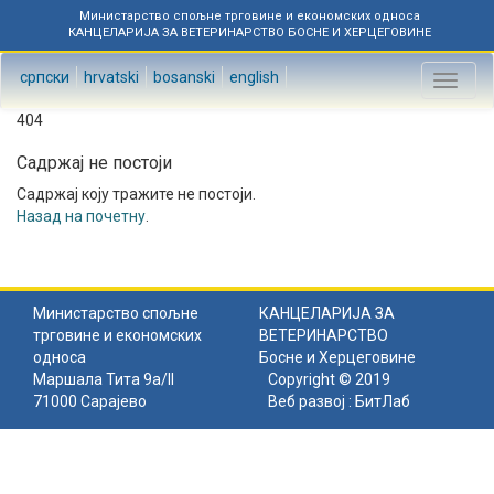
Министарство спољне трговине и економских односа
КАНЦЕЛАРИЈА ЗА ВЕТЕРИНАРСТВО БОСНЕ И ХЕРЦЕГОВИНЕ
српски
hrvatski
bosanski
english
Toggl
naviga
404
Садржај не постоји
Садржај коју тражите не постоји.
Назад на почетну
.
Министарство спољне
КАНЦЕЛАРИЈА ЗА
трговине и економских
ВЕТЕРИНАРСТВО
односа
Босне и Херцеговине
Маршала Тита 9а/II
Copyright © 2019
71000 Сарајево
Веб развој :
БитЛаб