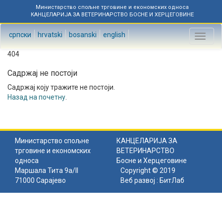
Министарство спољне трговине и економских односа
КАНЦЕЛАРИЈА ЗА ВЕТЕРИНАРСТВО БОСНЕ И ХЕРЦЕГОВИНЕ
српски
hrvatski
bosanski
english
Toggl
naviga
404
Садржај не постоји
Садржај коју тражите не постоји.
Назад на почетну
.
Министарство спољне
КАНЦЕЛАРИЈА ЗА
трговине и економских
ВЕТЕРИНАРСТВО
односа
Босне и Херцеговине
Маршала Тита 9а/II
Copyright © 2019
71000 Сарајево
Веб развој :
БитЛаб