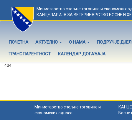
Министарство спољне трговине и економских о
КАНЦЕЛАРИЈА ЗА ВЕТЕРИНАРСТВО БОСНЕ И Х
ПОЧЕТНА
АКТУЕЛНО
О НАМА
ПОДРУЧЈЕ ДЈЕ
ТРАНСПАРЕНТНОСТ
КАЛЕНДАР ДОГАЂАЈА
404
Садржај не постоји
Садржај коју тражите не постоји.
Назад на почетну
.
Министарство спољне трговине и
КАНЦЕ
економских односа
Босне 