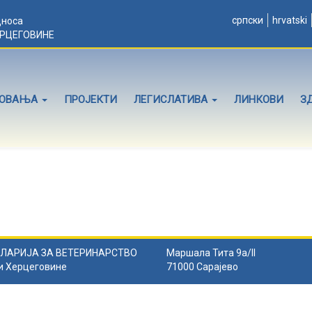
српски
hrvatski
дноса
ЕРЦЕГОВИНЕ
ЛОВАЊА
ПРОЈЕКТИ
ЛЕГИСЛАТИВА
ЛИНКОВИ
З
ЛАРИЈА ЗА ВЕТЕРИНАРСТВО
Маршала Тита 9а/II
и Херцеговине
71000 Сарајево