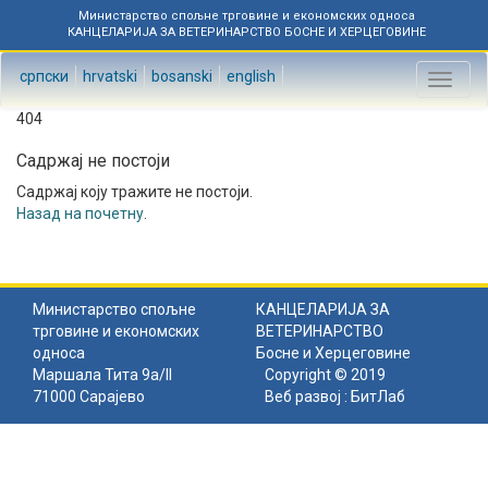
Министарство спољне трговине и економских односа
КАНЦЕЛАРИЈА ЗА ВЕТЕРИНАРСТВО БОСНЕ И ХЕРЦЕГОВИНЕ
српски
hrvatski
bosanski
english
Toggl
naviga
404
Садржај не постоји
Садржај коју тражите не постоји.
Назад на почетну
.
Министарство спољне
КАНЦЕЛАРИЈА ЗА
трговине и економских
ВЕТЕРИНАРСТВО
односа
Босне и Херцеговине
Маршала Тита 9а/II
Copyright © 2019
71000 Сарајево
Веб развој :
БитЛаб