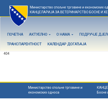
Министарство спољне трговине и економских о
КАНЦЕЛАРИЈА ЗА ВЕТЕРИНАРСТВО БОСНЕ И Х
ПОЧЕТНА
АКТУЕЛНО
О НАМА
ПОДРУЧЈЕ ДЈЕ
ТРАНСПАРЕНТНОСТ
КАЛЕНДАР ДОГАЂАЈА
404
Садржај не постоји
Садржај коју тражите не постоји.
Назад на почетну
.
Министарство спољне трговине и
КАНЦЕ
економских односа
Босне 