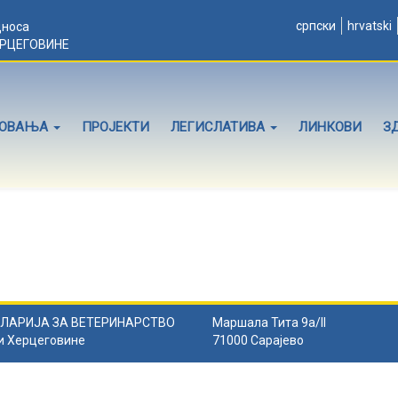
српски
hrvatski
дноса
ЕРЦЕГОВИНЕ
ЛОВАЊА
ПРОЈЕКТИ
ЛЕГИСЛАТИВА
ЛИНКОВИ
З
ЛАРИЈА ЗА ВЕТЕРИНАРСТВО
Маршала Тита 9а/II
и Херцеговине
71000 Сарајево