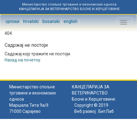
Министарство спољне трговине и економских односа
КАНЦЕЛАРИЈА ЗА ВЕТЕРИНАРСТВО БОСНЕ И ХЕРЦЕГОВИНЕ
српски
hrvatski
bosanski
english
Toggl
naviga
404
Садржај не постоји
Садржај коју тражите не постоји.
Назад на почетну
.
Министарство спољне
КАНЦЕЛАРИЈА ЗА
трговине и економских
ВЕТЕРИНАРСТВО
односа
Босне и Херцеговине
Маршала Тита 9а/II
Copyright © 2019
71000 Сарајево
Веб развој :
БитЛаб