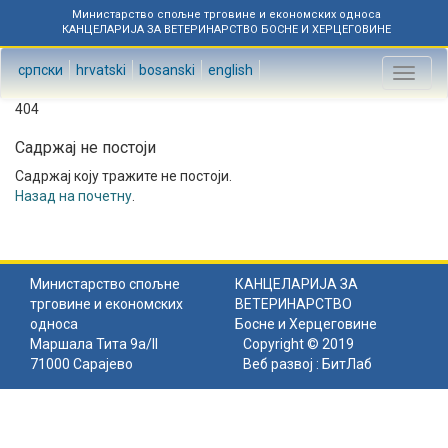
Министарство спољне трговине и економских односа
КАНЦЕЛАРИЈА ЗА ВЕТЕРИНАРСТВО БОСНЕ И ХЕРЦЕГОВИНЕ
српски
hrvatski
bosanski
english
Toggl
naviga
404
Садржај не постоји
Садржај коју тражите не постоји.
Назад на почетну
.
Министарство спољне
КАНЦЕЛАРИЈА ЗА
трговине и економских
ВЕТЕРИНАРСТВО
односа
Босне и Херцеговине
Маршала Тита 9а/II
Copyright © 2019
71000 Сарајево
Веб развој :
БитЛаб