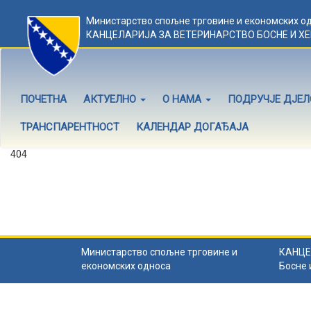
Министарство спољне трговине и економских о
КАНЦЕЛАРИЈА ЗА ВЕТЕРИНАРСТВО БОСНЕ И Х
ПОЧЕТНА
АКТУЕЛНО
О НАМА
ПОДРУЧЈЕ ДЈЕ
ТРАНСПАРЕНТНОСТ
КАЛЕНДАР ДОГАЂАЈА
404
Садржај не постоји
Садржај коју тражите не постоји.
Назад на почетну
.
Министарство спољне трговине и
КАНЦЕ
економских односа
Босне 