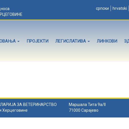
српски
hrvatski
дноса
ЕРЦЕГОВИНЕ
ЛОВАЊА
ПРОЈЕКТИ
ЛЕГИСЛАТИВА
ЛИНКОВИ
З
ЛАРИЈА ЗА ВЕТЕРИНАРСТВО
Маршала Тита 9а/II
и Херцеговине
71000 Сарајево