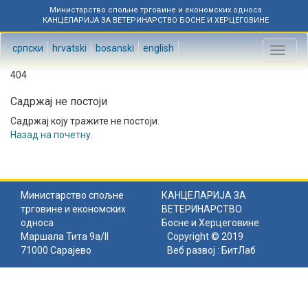
Министарство спољне трговине и економских односа
КАНЦЕЛАРИЈА ЗА ВЕТЕРИНАРСТВО БОСНЕ И ХЕРЦЕГОВИНЕ
српски
hrvatski
bosanski
english
Toggl
naviga
404
Садржај не постоји
Садржај коју тражите не постоји.
Назад на почетну
.
Министарство спољне
КАНЦЕЛАРИЈА ЗА
трговине и економских
ВЕТЕРИНАРСТВО
односа
Босне и Херцеговине
Маршала Тита 9а/II
Copyright © 2019
71000 Сарајево
Веб развој :
БитЛаб