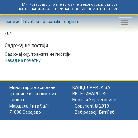
Министарство спољне трговине и економских односа
КАНЦЕЛАРИЈА ЗА ВЕТЕРИНАРСТВО БОСНЕ И ХЕРЦЕГОВИНЕ
српски
hrvatski
bosanski
english
Toggl
naviga
404
Садржај не постоји
Садржај коју тражите не постоји.
Назад на почетну
.
Министарство спољне
КАНЦЕЛАРИЈА ЗА
трговине и економских
ВЕТЕРИНАРСТВО
односа
Босне и Херцеговине
Маршала Тита 9а/II
Copyright © 2019
71000 Сарајево
Веб развој :
БитЛаб