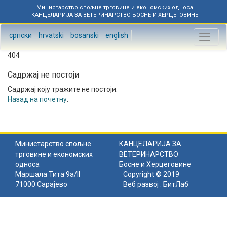
Министарство спољне трговине и економских односа
КАНЦЕЛАРИЈА ЗА ВЕТЕРИНАРСТВО БОСНЕ И ХЕРЦЕГОВИНЕ
српски
hrvatski
bosanski
english
Toggl
naviga
404
Садржај не постоји
Садржај коју тражите не постоји.
Назад на почетну
.
Министарство спољне
КАНЦЕЛАРИЈА ЗА
трговине и економских
ВЕТЕРИНАРСТВО
односа
Босне и Херцеговине
Маршала Тита 9а/II
Copyright © 2019
71000 Сарајево
Веб развој :
БитЛаб