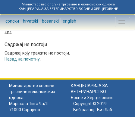
Министарство спољне трговине и економских односа
КАНЦЕЛАРИЈА ЗА ВЕТЕРИНАРСТВО БОСНЕ И ХЕРЦЕГОВИНЕ
српски
hrvatski
bosanski
english
Toggl
naviga
404
Садржај не постоји
Садржај коју тражите не постоји.
Назад на почетну
.
Министарство спољне
КАНЦЕЛАРИЈА ЗА
трговине и економских
ВЕТЕРИНАРСТВО
односа
Босне и Херцеговине
Маршала Тита 9а/II
Copyright © 2019
71000 Сарајево
Веб развој :
БитЛаб