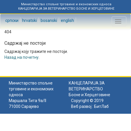
Министарство спољне трговине и економских односа
КАНЦЕЛАРИЈА ЗА ВЕТЕРИНАРСТВО БОСНЕ И ХЕРЦЕГОВИНЕ
српски
hrvatski
bosanski
english
Toggl
naviga
404
Садржај не постоји
Садржај коју тражите не постоји.
Назад на почетну
.
Министарство спољне
КАНЦЕЛАРИЈА ЗА
трговине и економских
ВЕТЕРИНАРСТВО
односа
Босне и Херцеговине
Маршала Тита 9а/II
Copyright © 2019
71000 Сарајево
Веб развој :
БитЛаб