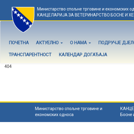
Министарство спољне трговине и економских о
КАНЦЕЛАРИЈА ЗА ВЕТЕРИНАРСТВО БОСНЕ И Х
ПОЧЕТНА
АКТУЕЛНО
О НАМА
ПОДРУЧЈЕ ДЈЕ
ТРАНСПАРЕНТНОСТ
КАЛЕНДАР ДОГАЂАЈА
404
Садржај не постоји
Садржај коју тражите не постоји.
Назад на почетну
.
Министарство спољне трговине и
КАНЦЕ
економских односа
Босне 