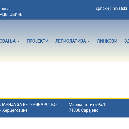
српски
hrvatski
дноса
ЕРЦЕГОВИНЕ
ЛОВАЊА
ПРОЈЕКТИ
ЛЕГИСЛАТИВА
ЛИНКОВИ
З
ЛАРИЈА ЗА ВЕТЕРИНАРСТВО
Маршала Тита 9а/II
и Херцеговине
71000 Сарајево