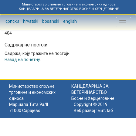
Министарство спољне трговине и економских односа
КАНЦЕЛАРИЈА ЗА ВЕТЕРИНАРСТВО БОСНЕ И ХЕРЦЕГОВИНЕ
српски
hrvatski
bosanski
english
Toggl
naviga
404
Садржај не постоји
Садржај коју тражите не постоји.
Назад на почетну
.
Министарство спољне
КАНЦЕЛАРИЈА ЗА
трговине и економских
ВЕТЕРИНАРСТВО
односа
Босне и Херцеговине
Маршала Тита 9а/II
Copyright © 2019
71000 Сарајево
Веб развој :
БитЛаб