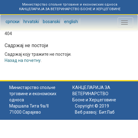
Министарство спољне трговине и економских односа
КАНЦЕЛАРИЈА ЗА ВЕТЕРИНАРСТВО БОСНЕ И ХЕРЦЕГОВИНЕ
српски
hrvatski
bosanski
english
Toggl
naviga
404
Садржај не постоји
Садржај коју тражите не постоји.
Назад на почетну
.
Министарство спољне
КАНЦЕЛАРИЈА ЗА
трговине и економских
ВЕТЕРИНАРСТВО
односа
Босне и Херцеговине
Маршала Тита 9а/II
Copyright © 2019
71000 Сарајево
Веб развој :
БитЛаб