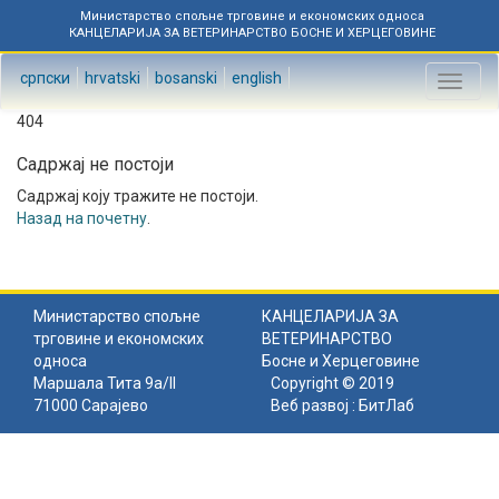
Министарство спољне трговине и економских односа
КАНЦЕЛАРИЈА ЗА ВЕТЕРИНАРСТВО БОСНЕ И ХЕРЦЕГОВИНЕ
српски
hrvatski
bosanski
english
Toggl
naviga
404
Садржај не постоји
Садржај коју тражите не постоји.
Назад на почетну
.
Министарство спољне
КАНЦЕЛАРИЈА ЗА
трговине и економских
ВЕТЕРИНАРСТВО
односа
Босне и Херцеговине
Маршала Тита 9а/II
Copyright © 2019
71000 Сарајево
Веб развој :
БитЛаб