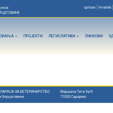
српски
hrvatski
дноса
ЕРЦЕГОВИНЕ
ЛОВАЊА
ПРОЈЕКТИ
ЛЕГИСЛАТИВА
ЛИНКОВИ
З
ЛАРИЈА ЗА ВЕТЕРИНАРСТВО
Маршала Тита 9а/II
и Херцеговине
71000 Сарајево