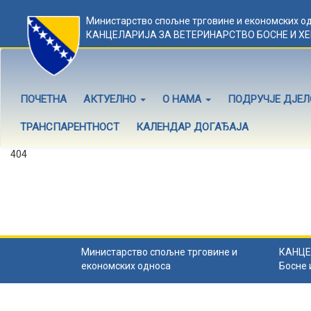
Министарство спољне трговине и економских о
КАНЦЕЛАРИЈА ЗА ВЕТЕРИНАРСТВО БОСНЕ И Х
ПОЧЕТНА
АКТУЕЛНО
О НАМА
ПОДРУЧЈЕ ДЈЕ
ТРАНСПАРЕНТНОСТ
КАЛЕНДАР ДОГАЂАЈА
404
Садржај не постоји
Садржај коју тражите не постоји.
Назад на почетну
.
Министарство спољне трговине и
КАНЦЕ
економских односа
Босне 