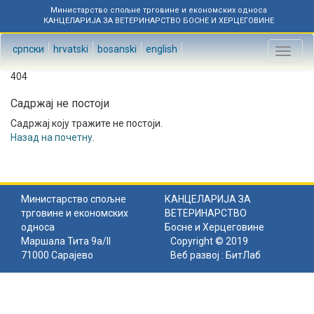
Министарство спољне трговине и економских односа
КАНЦЕЛАРИЈА ЗА ВЕТЕРИНАРСТВО БОСНЕ И ХЕРЦЕГОВИНЕ
српски
hrvatski
bosanski
english
Toggl
naviga
404
Садржај не постоји
Садржај коју тражите не постоји.
Назад на почетну
.
Министарство спољне
КАНЦЕЛАРИЈА ЗА
трговине и економских
ВЕТЕРИНАРСТВО
односа
Босне и Херцеговине
Маршала Тита 9а/II
Copyright © 2019
71000 Сарајево
Веб развој :
БитЛаб