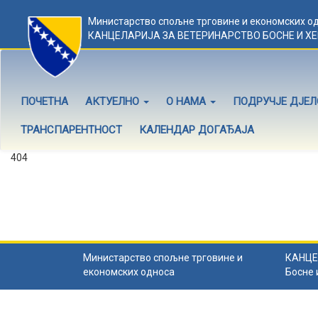
Министарство спољне трговине и економских о
КАНЦЕЛАРИЈА ЗА ВЕТЕРИНАРСТВО БОСНЕ И Х
ПОЧЕТНА
АКТУЕЛНО
О НАМА
ПОДРУЧЈЕ ДЈЕ
ТРАНСПАРЕНТНОСТ
КАЛЕНДАР ДОГАЂАЈА
404
Садржај не постоји
Садржај коју тражите не постоји.
Назад на почетну
.
Министарство спољне трговине и
КАНЦЕ
економских односа
Босне 