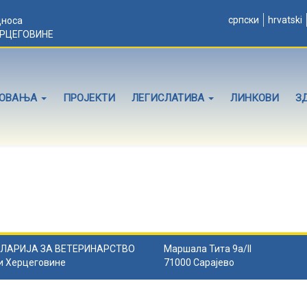
српски
hrvatski
дноса
ЕРЦЕГОВИНЕ
ЛОВАЊА
ПРОЈЕКТИ
ЛЕГИСЛАТИВА
ЛИНКОВИ
З
ЛАРИЈА ЗА ВЕТЕРИНАРСТВО
Маршала Тита 9а/II
и Херцеговине
71000 Сарајево