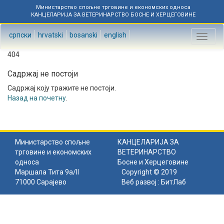
Министарство спољне трговине и економских односа
КАНЦЕЛАРИЈА ЗА ВЕТЕРИНАРСТВО БОСНЕ И ХЕРЦЕГОВИНЕ
српски
hrvatski
bosanski
english
Toggl
naviga
404
Садржај не постоји
Садржај коју тражите не постоји.
Назад на почетну
.
Министарство спољне
КАНЦЕЛАРИЈА ЗА
трговине и економских
ВЕТЕРИНАРСТВО
односа
Босне и Херцеговине
Маршала Тита 9а/II
Copyright © 2019
71000 Сарајево
Веб развој :
БитЛаб