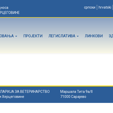
српски
hrvatski
дноса
ЕРЦЕГОВИНЕ
ЛОВАЊА
ПРОЈЕКТИ
ЛЕГИСЛАТИВА
ЛИНКОВИ
З
ЛАРИЈА ЗА ВЕТЕРИНАРСТВО
Маршала Тита 9а/II
и Херцеговине
71000 Сарајево