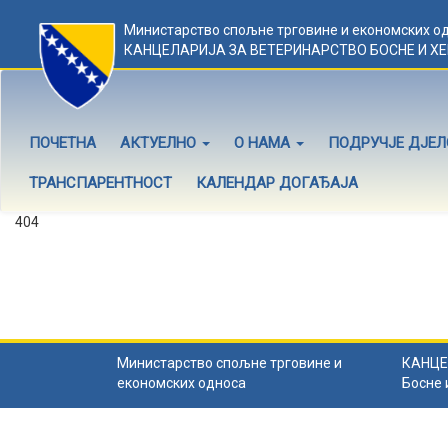
Министарство спољне трговине и економских о
КАНЦЕЛАРИЈА ЗА ВЕТЕРИНАРСТВО БОСНЕ И Х
ПОЧЕТНА
АКТУЕЛНО
О НАМА
ПОДРУЧЈЕ ДЈЕ
ТРАНСПАРЕНТНОСТ
КАЛЕНДАР ДОГАЂАЈА
404
Садржај не постоји
Садржај коју тражите не постоји.
Назад на почетну
.
Министарство спољне трговине и
КАНЦЕ
економских односа
Босне 