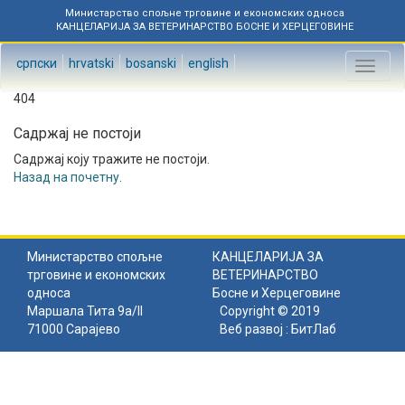
Министарство спољне трговине и економских односа
КАНЦЕЛАРИЈА ЗА ВЕТЕРИНАРСТВО БОСНЕ И ХЕРЦЕГОВИНЕ
српски
hrvatski
bosanski
english
Toggl
naviga
404
Садржај не постоји
Садржај коју тражите не постоји.
Назад на почетну
.
Министарство спољне
КАНЦЕЛАРИЈА ЗА
трговине и економских
ВЕТЕРИНАРСТВО
односа
Босне и Херцеговине
Маршала Тита 9а/II
Copyright © 2019
71000 Сарајево
Веб развој :
БитЛаб