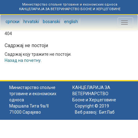
Министарство спољне трговине и економских односа
КАНЦЕЛАРИЈА ЗА ВЕТЕРИНАРСТВО БОСНЕ И ХЕРЦЕГОВИНЕ
српски
hrvatski
bosanski
english
Toggl
naviga
404
Садржај не постоји
Садржај коју тражите не постоји.
Назад на почетну
.
Министарство спољне
КАНЦЕЛАРИЈА ЗА
трговине и економских
ВЕТЕРИНАРСТВО
односа
Босне и Херцеговине
Маршала Тита 9а/II
Copyright © 2019
71000 Сарајево
Веб развој :
БитЛаб