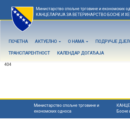
Министарство спољне трговине и економских о
КАНЦЕЛАРИЈА ЗА ВЕТЕРИНАРСТВО БОСНЕ И Х
ПОЧЕТНА
АКТУЕЛНО
О НАМА
ПОДРУЧЈЕ ДЈЕ
ТРАНСПАРЕНТНОСТ
КАЛЕНДАР ДОГАЂАЈА
404
Садржај не постоји
Садржај коју тражите не постоји.
Назад на почетну
.
Министарство спољне трговине и
КАНЦЕ
економских односа
Босне 