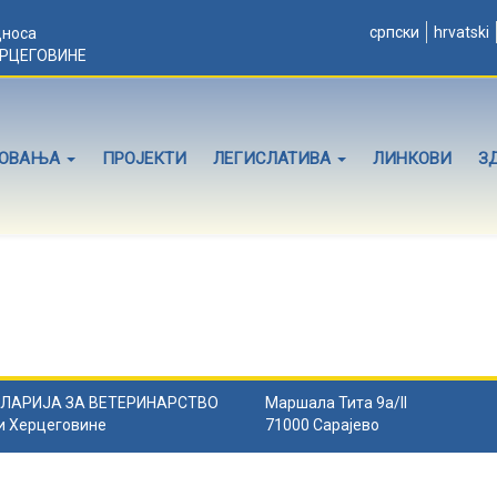
српски
hrvatski
дноса
ЕРЦЕГОВИНЕ
ЛОВАЊА
ПРОЈЕКТИ
ЛЕГИСЛАТИВА
ЛИНКОВИ
З
ЛАРИЈА ЗА ВЕТЕРИНАРСТВО
Маршала Тита 9а/II
и Херцеговине
71000 Сарајево