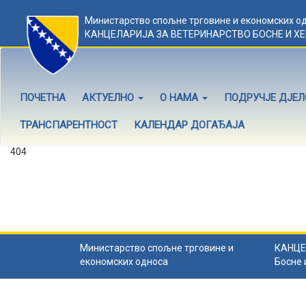
Министарство спољне трговине и економских о
КАНЦЕЛАРИЈА ЗА ВЕТЕРИНАРСТВО БОСНЕ И Х
ПОЧЕТНА
АКТУЕЛНО
О НАМА
ПОДРУЧЈЕ ДЈЕ
ТРАНСПАРЕНТНОСТ
КАЛЕНДАР ДОГАЂАЈА
404
Садржај не постоји
Садржај коју тражите не постоји.
Назад на почетну
.
Министарство спољне трговине и
КАНЦЕ
економских односа
Босне 