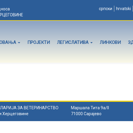
српски
hrvatski
дноса
ЕРЦЕГОВИНЕ
ЛОВАЊА
ПРОЈЕКТИ
ЛЕГИСЛАТИВА
ЛИНКОВИ
З
ЛАРИЈА ЗА ВЕТЕРИНАРСТВО
Маршала Тита 9а/II
и Херцеговине
71000 Сарајево