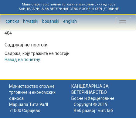
Министарство спољне трговине и економских односа
КАНЦЕЛАРИЈА ЗА ВЕТЕРИНАРСТВО БОСНЕ И ХЕРЦЕГОВИНЕ
српски
hrvatski
bosanski
english
Toggl
naviga
404
Садржај не постоји
Садржај коју тражите не постоји.
Назад на почетну
.
Министарство спољне
КАНЦЕЛАРИЈА ЗА
трговине и економских
ВЕТЕРИНАРСТВО
односа
Босне и Херцеговине
Маршала Тита 9а/II
Copyright © 2019
71000 Сарајево
Веб развој :
БитЛаб