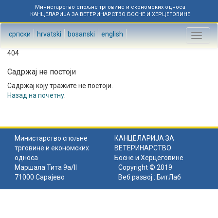
Министарство спољне трговине и економских односа
КАНЦЕЛАРИЈА ЗА ВЕТЕРИНАРСТВО БОСНЕ И ХЕРЦЕГОВИНЕ
српски
hrvatski
bosanski
english
Toggl
naviga
404
Садржај не постоји
Садржај коју тражите не постоји.
Назад на почетну
.
Министарство спољне
КАНЦЕЛАРИЈА ЗА
трговине и економских
ВЕТЕРИНАРСТВО
односа
Босне и Херцеговине
Маршала Тита 9а/II
Copyright © 2019
71000 Сарајево
Веб развој :
БитЛаб