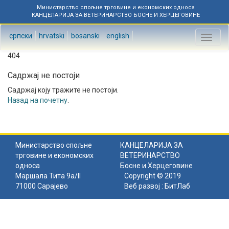
Министарство спољне трговине и економских односа
КАНЦЕЛАРИЈА ЗА ВЕТЕРИНАРСТВО БОСНЕ И ХЕРЦЕГОВИНЕ
српски
hrvatski
bosanski
english
Toggl
naviga
404
Садржај не постоји
Садржај коју тражите не постоји.
Назад на почетну
.
Министарство спољне
КАНЦЕЛАРИЈА ЗА
трговине и економских
ВЕТЕРИНАРСТВО
односа
Босне и Херцеговине
Маршала Тита 9а/II
Copyright © 2019
71000 Сарајево
Веб развој :
БитЛаб