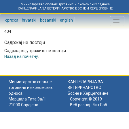
Министарство спољне трговине и економских односа
КАНЦЕЛАРИЈА ЗА ВЕТЕРИНАРСТВО БОСНЕ И ХЕРЦЕГОВИНЕ
српски
hrvatski
bosanski
english
Toggl
naviga
404
Садржај не постоји
Садржај коју тражите не постоји.
Назад на почетну
.
Министарство спољне
КАНЦЕЛАРИЈА ЗА
трговине и економских
ВЕТЕРИНАРСТВО
односа
Босне и Херцеговине
Маршала Тита 9а/II
Copyright © 2019
71000 Сарајево
Веб развој :
БитЛаб