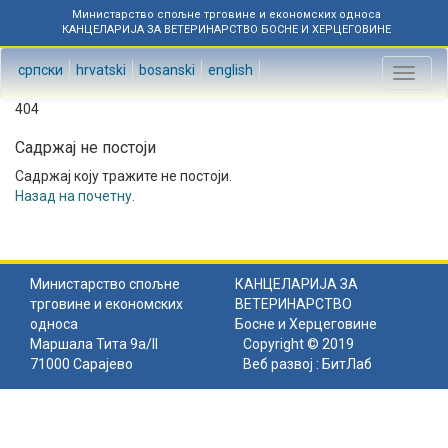
Министарство спољне трговине и економских односа
КАНЦЕЛАРИЈА ЗА ВЕТЕРИНАРСТВО БОСНЕ И ХЕРЦЕГОВИНЕ
српски
hrvatski
bosanski
english
Toggl
naviga
404
Садржај не постоји
Садржај коју тражите не постоји.
Назад на почетну
.
Министарство спољне
КАНЦЕЛАРИЈА ЗА
трговине и економских
ВЕТЕРИНАРСТВО
односа
Босне и Херцеговине
Маршала Тита 9а/II
Copyright © 2019
71000 Сарајево
Веб развој :
БитЛаб