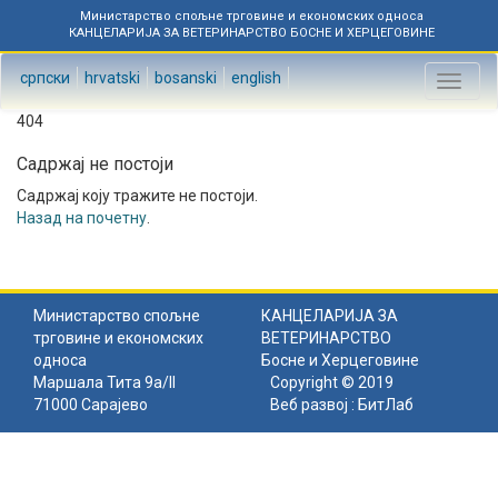
Министарство спољне трговине и економских односа
КАНЦЕЛАРИЈА ЗА ВЕТЕРИНАРСТВО БОСНЕ И ХЕРЦЕГОВИНЕ
српски
hrvatski
bosanski
english
Toggl
naviga
404
Садржај не постоји
Садржај коју тражите не постоји.
Назад на почетну
.
Министарство спољне
КАНЦЕЛАРИЈА ЗА
трговине и економских
ВЕТЕРИНАРСТВО
односа
Босне и Херцеговине
Маршала Тита 9а/II
Copyright © 2019
71000 Сарајево
Веб развој :
БитЛаб