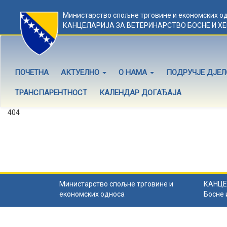
Министарство спољне трговине и економских о
КАНЦЕЛАРИЈА ЗА ВЕТЕРИНАРСТВО БОСНЕ И Х
ПОЧЕТНА
АКТУЕЛНО
О НАМА
ПОДРУЧЈЕ ДЈЕ
ТРАНСПАРЕНТНОСТ
КАЛЕНДАР ДОГАЂАЈА
404
Садржај не постоји
Садржај коју тражите не постоји.
Назад на почетну
.
Министарство спољне трговине и
КАНЦЕ
економских односа
Босне 