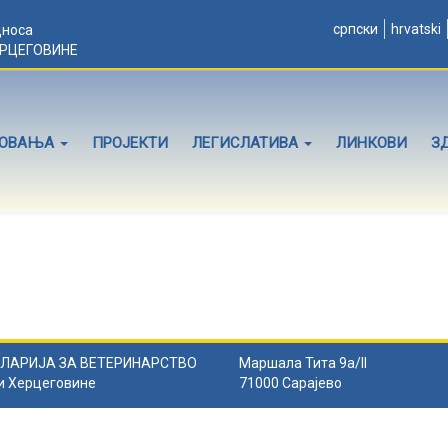
српски
hrvatski
дноса
ЕРЦЕГОВИНЕ
ЛОВАЊА
ПРОЈЕКТИ
ЛЕГИСЛАТИВА
ЛИНКОВИ
З
ЛАРИЈА ЗА ВЕТЕРИНАРСТВО
Маршала Тита 9а/II
и Херцеговине
71000 Сарајево