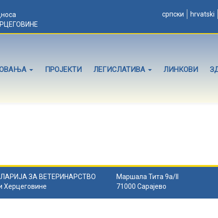
српски
hrvatski
дноса
ЕРЦЕГОВИНЕ
ЛОВАЊА
ПРОЈЕКТИ
ЛЕГИСЛАТИВА
ЛИНКОВИ
З
ЛАРИЈА ЗА ВЕТЕРИНАРСТВО
Маршала Тита 9а/II
и Херцеговине
71000 Сарајево