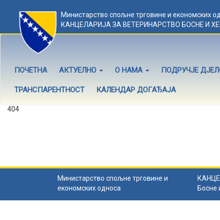
Министарство спољне трговине и економских о
КАНЦЕЛАРИЈА ЗА ВЕТЕРИНАРСТВО БОСНЕ И Х
ПОЧЕТНА
АКТУЕЛНО
О НАМА
ПОДРУЧЈЕ ДЈЕ
ТРАНСПАРЕНТНОСТ
КАЛЕНДАР ДОГАЂАЈА
404
Садржај не постоји
Садржај коју тражите не постоји.
Назад на почетну
.
Министарство спољне трговине и
КАНЦЕ
економских односа
Босне 