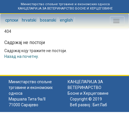
Министарство спољне трговине и економских односа
КАНЦЕЛАРИЈА ЗА ВЕТЕРИНАРСТВО БОСНЕ И ХЕРЦЕГОВИНЕ
српски
hrvatski
bosanski
english
Toggl
naviga
404
Садржај не постоји
Садржај коју тражите не постоји.
Назад на почетну
.
Министарство спољне
КАНЦЕЛАРИЈА ЗА
трговине и економских
ВЕТЕРИНАРСТВО
односа
Босне и Херцеговине
Маршала Тита 9а/II
Copyright © 2019
71000 Сарајево
Веб развој :
БитЛаб