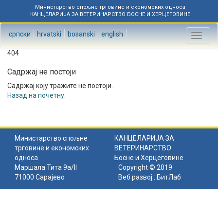
Министарство спољне трговине и економских односа
КАНЦЕЛАРИЈА ЗА ВЕТЕРИНАРСТВО БОСНЕ И ХЕРЦЕГОВИНЕ
српски
hrvatski
bosanski
english
Toggl
naviga
404
Садржај не постоји
Садржај коју тражите не постоји.
Назад на почетну
.
Министарство спољне
КАНЦЕЛАРИЈА ЗА
трговине и економских
ВЕТЕРИНАРСТВО
односа
Босне и Херцеговине
Маршала Тита 9а/II
Copyright © 2019
71000 Сарајево
Веб развој :
БитЛаб