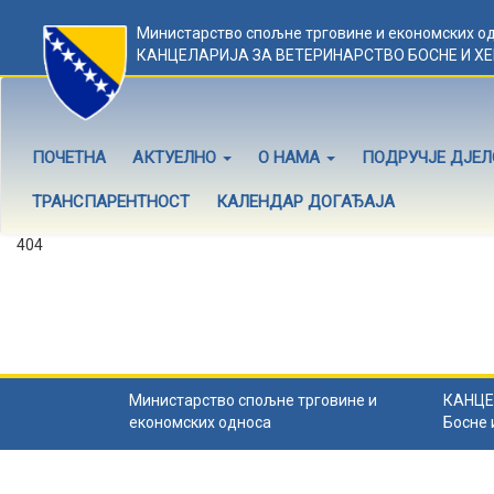
Министарство спољне трговине и економских о
КАНЦЕЛАРИЈА ЗА ВЕТЕРИНАРСТВО БОСНЕ И Х
ПОЧЕТНА
АКТУЕЛНО
О НАМА
ПОДРУЧЈЕ ДЈЕ
ТРАНСПАРЕНТНОСТ
КАЛЕНДАР ДОГАЂАЈА
404
Садржај не постоји
Садржај коју тражите не постоји.
Назад на почетну
.
Министарство спољне трговине и
КАНЦЕ
економских односа
Босне 