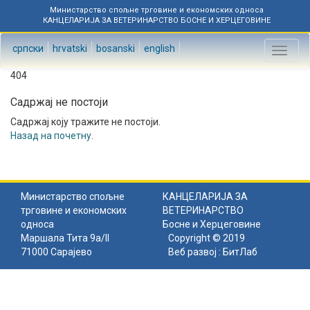
Министарство спољне трговине и економских односа
КАНЦЕЛАРИЈА ЗА ВЕТЕРИНАРСТВО БОСНЕ И ХЕРЦЕГОВИНЕ
српски
hrvatski
bosanski
english
Toggl
naviga
404
Садржај не постоји
Садржај коју тражите не постоји.
Назад на почетну
.
Министарство спољне
КАНЦЕЛАРИЈА ЗА
трговине и економских
ВЕТЕРИНАРСТВО
односа
Босне и Херцеговине
Маршала Тита 9а/II
Copyright © 2019
71000 Сарајево
Веб развој :
БитЛаб