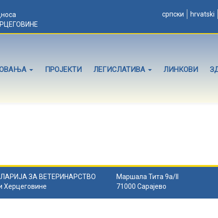
српски
hrvatski
дноса
ЕРЦЕГОВИНЕ
ЛОВАЊА
ПРОЈЕКТИ
ЛЕГИСЛАТИВА
ЛИНКОВИ
З
ЛАРИЈА ЗА ВЕТЕРИНАРСТВО
Маршала Тита 9а/II
и Херцеговине
71000 Сарајево