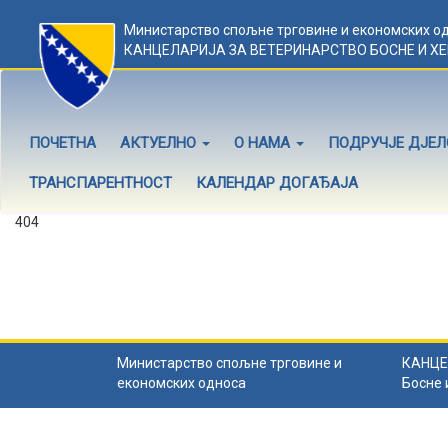
Министарство спољне трговине и економских о
КАНЦЕЛАРИЈА ЗА ВЕТЕРИНАРСТВО БОСНЕ И Х
ПОЧЕТНА
АКТУЕЛНО
О НАМА
ПОДРУЧЈЕ ДЈЕ
ТРАНСПАРЕНТНОСТ
КАЛЕНДАР ДОГАЂАЈА
404
Садржај не постоји
Садржај коју тражите не постоји.
Назад на почетну
.
Министарство спољне трговине и
КАНЦЕ
економских односа
Босне 