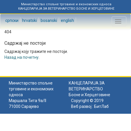
Министарство спољне трговине и економских односа
КАНЦЕЛАРИЈА ЗА ВЕТЕРИНАРСТВО БОСНЕ И ХЕРЦЕГОВИНЕ
српски
hrvatski
bosanski
english
Toggl
naviga
404
Садржај не постоји
Садржај коју тражите не постоји.
Назад на почетну
.
Министарство спољне
КАНЦЕЛАРИЈА ЗА
трговине и економских
ВЕТЕРИНАРСТВО
односа
Босне и Херцеговине
Маршала Тита 9а/II
Copyright © 2019
71000 Сарајево
Веб развој :
БитЛаб