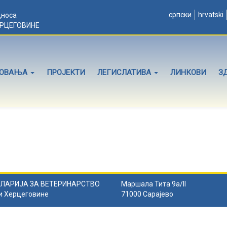
српски
hrvatski
дноса
ЕРЦЕГОВИНЕ
ЛОВАЊА
ПРОЈЕКТИ
ЛЕГИСЛАТИВА
ЛИНКОВИ
З
ЛАРИЈА ЗА ВЕТЕРИНАРСТВО
Маршала Тита 9а/II
и Херцеговине
71000 Сарајево