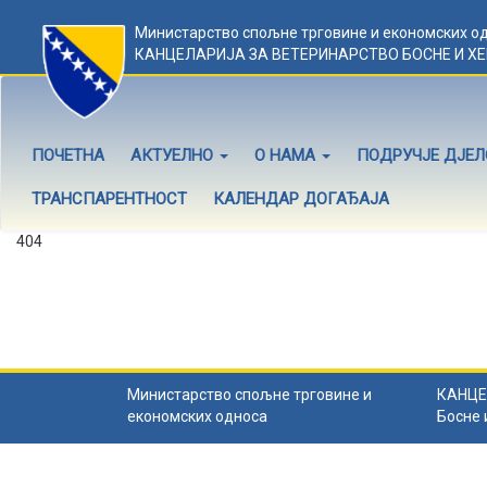
Министарство спољне трговине и економских о
КАНЦЕЛАРИЈА ЗА ВЕТЕРИНАРСТВО БОСНЕ И Х
ПОЧЕТНА
АКТУЕЛНО
О НАМА
ПОДРУЧЈЕ ДЈЕ
ТРАНСПАРЕНТНОСТ
КАЛЕНДАР ДОГАЂАЈА
404
Садржај не постоји
Садржај коју тражите не постоји.
Назад на почетну
.
Министарство спољне трговине и
КАНЦЕ
економских односа
Босне 